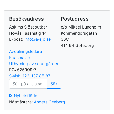
Besöksadress
Postadress
Askims Sjöscoutkår
c/o Mikael Lundholm
Hovås Fasanstig 14
Kommendörsgatan
E-post:
info@a-sjo.se
36C
414 64 Göteborg
Avdelningsledare
Köanmälan
Uthyrning av scoutgården
PG: 625909-7
Swish: 123-137 85 87
Nyhetsflöde
Nätmästare:
Anders Genberg