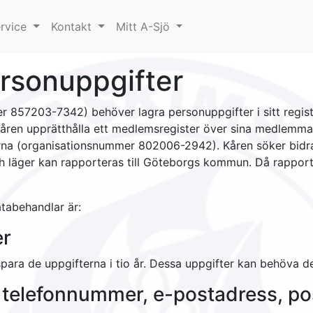
rvice
Kontakt
Mitt A-Sjö
rsonuppgifter
857203-7342) behöver lagra personuppgifter i sitt registe
r kåren upprätthålla ett medlemsregister över sina medlem
terna (organisationsnummer 802006-2942). Kåren söker bid
ch läger kan rapporteras till Göteborgs kommun. Då rappo
tabehandlar är:
r
 spara de uppgifterna i tio år. Dessa uppgifter kan behöva 
 telefonnummer, e-postadress, po