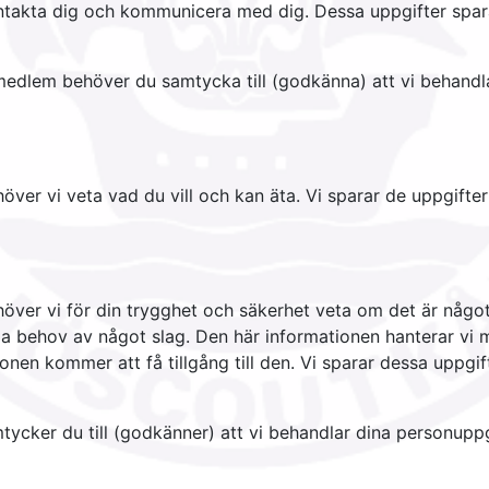
takta dig och kommunicera med dig. Dessa uppgifter sparar v
a medlem behöver du samtycka till (godkänna) att vi behandl
er vi veta vad du vill och kan äta. Vi sparar de uppgifterna 
ver vi för din trygghet och säkerhet veta om det är något s
lla behov av något slag. Den här informationen hanterar vi 
en kommer att få tillgång till den. Vi sparar dessa uppgifter
tycker du till (godkänner) att vi behandlar dina personuppg