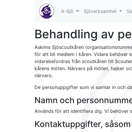
A-Sjö
Sjöverksamhet
Se
Behandling av pe
Askims Sjöscoutkåren (organisationsnummer 
för att bli medlem i kåren. Vidare behöve
vidarebefordras från scoutkåren till Scou
kårens möten. Närvaro på möten, hajker o
närvaro.
De personuppgifter som vi samlar in och da
Namn och personnumme
Används för att identifiera dig. Vi behöver
Kontaktuppgifter, såsom